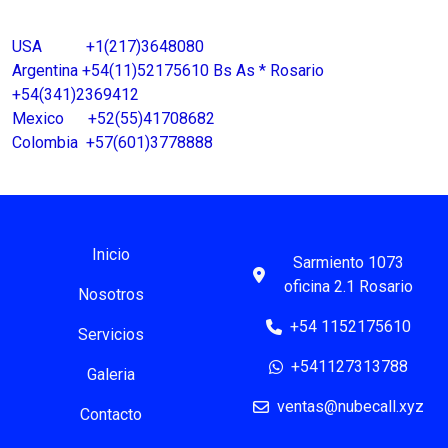
USA +1(217)3648080
Argentina +54(11)52175610 Bs As * Rosario
+54(341)2369412
Mexico +52(55)41708682
Colombia +57(601)3778888
Inicio
Sarmiento 1073
oficina 2.1 Rosario
Nosotros
+54 1152175610
Servicios
+541127313788
Galeria
ventas@nubecall.xyz
Contacto