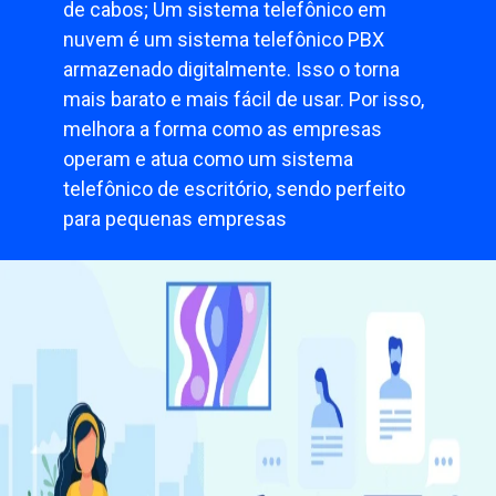
de cabos; Um sistema telefônico em
nuvem é um sistema telefônico PBX
armazenado digitalmente. Isso o torna
mais barato e mais fácil de usar. Por isso,
melhora a forma como as empresas
operam e atua como um sistema
telefônico de escritório, sendo perfeito
para pequenas empresas