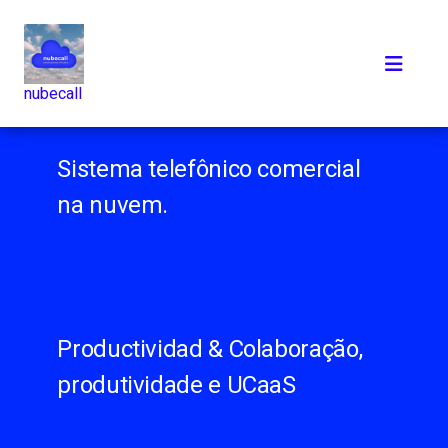
nubecall
Sistema telefônico comercial
na nuvem.
Productividad & Colaboração,
produtividade e UCaaS