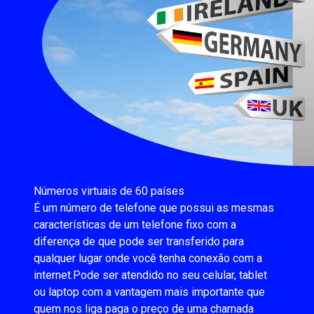
Números virtuais de 60 países
É um número de telefone que possui as mesmas
características de um telefone fixo com a
diferença de que pode ser transferido para
qualquer lugar onde você tenha conexão com a
internet.Pode ser atendido no seu celular, tablet
ou laptop com a vantagem mais importante que
quem nos liga paga o preço de uma chamada