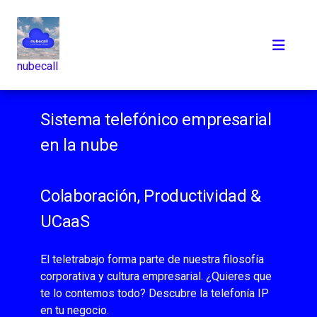
nubecall
Sistema telefónico empresarial
en la nube
Colaboración, Productividad &
UCaaS
El teletrabajo forma parte de nuestra filosofía
corporativa y cultura empresarial. ¿Quieres que
te lo contemos todo? Descubre la telefonía IP
en tu negocio.