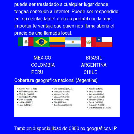
puede ser trasladado a cualquier lugar donde
tengas conexión a internet. Puede ser respondido
en su celular, tablet o en su portatil con la más
importante ventaja que quien nos llama abona el
precio de una llamada local.
MEXICO BRASIL
COLOMBIA ARGENTINA
PERU CHILE
Cobertura geografica nacional (Argentina)
Tambien disponibilidad de 0800 no geograficos IP