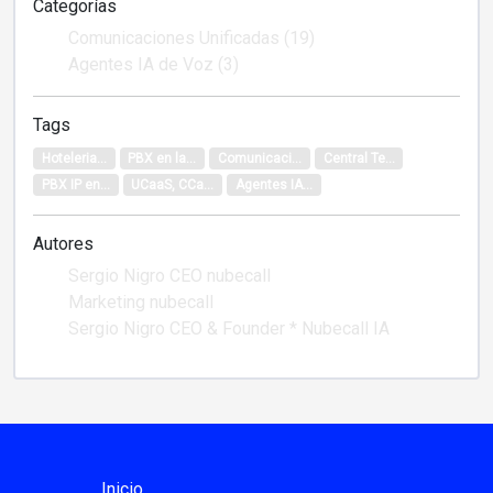
Categorías
Comunicaciones Unificadas (19)
Agentes IA de Voz (3)
Tags
Hoteleria...
PBX en la...
Comunicaci...
Central Te...
PBX IP en...
UCaaS, CCa...
Agentes IA...
Autores
Sergio Nigro CEO nubecall
Marketing nubecall
Sergio Nigro CEO & Founder * Nubecall IA
Inicio