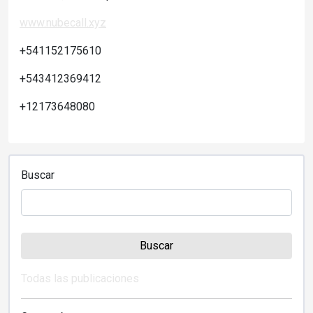
www.nubecall.xyz
+541152175610
+543412369412
+12173648080
Buscar
Buscar
Todas las publicaciones