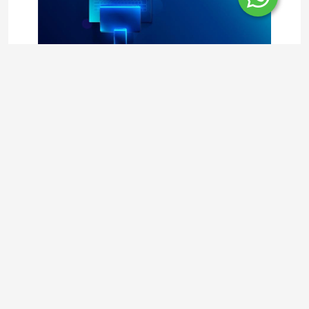
Lunes, 8 de Abril del 2024
El Futuro esta en la nube
Por qué los sistemas de telefonía en la nube son el
futuro La modernización y digitalización de las
comunicaciones se aceleró en el último año.
Publicado en :
Comunicaci...
Por: Sergio Nigro CEO nubecall